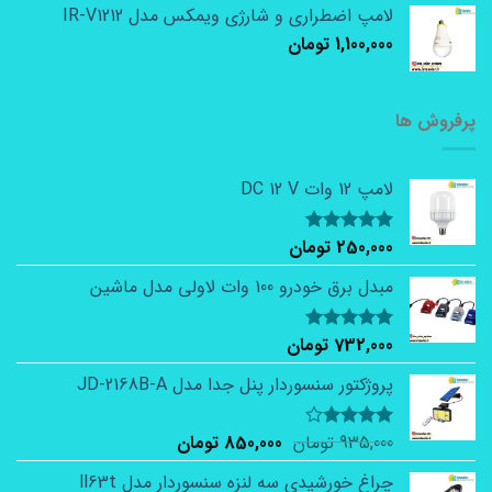
لامپ اضطراری و شارژی ویمکس مدل IR-V1212
1,100,000
تومان
پرفروش ها
لامپ 12 وات DC 12 V
250,000
تومان
نمره
5.00
از 5
مبدل برق خودرو 100 وات لاولی مدل ماشین
732,000
تومان
نمره
5.00
از 5
پروژکتور سنسوردار پنل جدا مدل JD-2168B-A
935,000
تومان
850,000
تومان
نمره
3.75
از
5
چراغ خورشیدی سه لنزه سنسوردار مدل ll63t