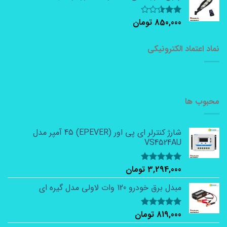
850,000
تومان
نمره
2.50
از 5
نماد اعتماد الکترونیکی
محبوب ها
شارژ کنترلر ای پی اور (EPEVER) 45 آمپر مدل
VS4524AU
3,294,000
تومان
نمره
5.00
از 5
مبدل برق خودرو 120 وات لاولی مدل گیره ای
819,000
تومان
نمره
5.00
از 5