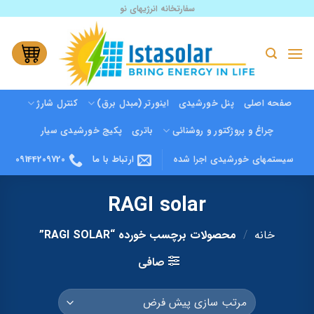
Ski
سفارتخانه انرژیهای نو
t
conten
صفحه اصلی
پنل خورشیدی
اینورتر (مبدل برق)
کنترل شارژ
چراغ و پروژکتور و روشنائی
باتری
پکیج خورشیدی سیار
سیستمهای خورشیدی اجرا شده
ارتباط با ما
09144209720
RAGI solar
خانه
/
محصولات برچسب خورده “RAGI SOLAR”
صافی